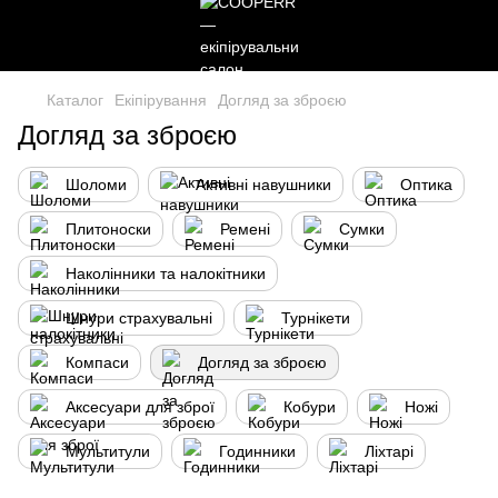
Каталог
Екіпірування
Догляд за зброєю
Догляд за зброєю
Шоломи
Активні навушники
Оптика
Плитоноски
Ремені
Сумки
Наколінники та налокітники
Шнури страхувальні
Турнікети
Компаси
Догляд за зброєю
Аксесуари для зброї
Кобури
Ножі
Мультитули
Годинники
Ліхтарі