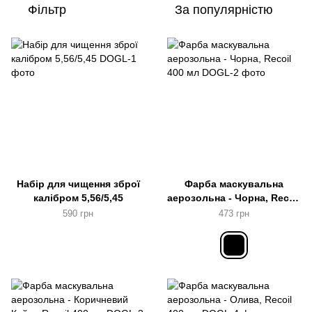
Фільтр
За популярністю
Набір для чищення зброї
Фарба маскувальна
калібром 5,56/5,45
аерозольна - Чорна, Recoil
400 мл
590 грн
473 грн