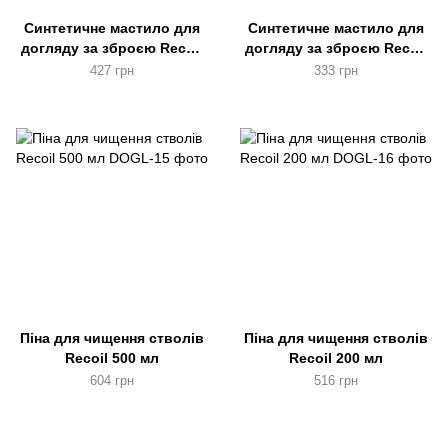
Синтетичне мастило для
Синтетичне мастило для
догляду за зброєю Recoil
догляду за зброєю Recoil
400 мл
200 мл
427 грн
333 грн
Піна для чищення стволів
Піна для чищення стволів
Recoil 500 мл
Recoil 200 мл
604 грн
516 грн