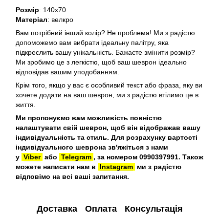
Розмір
: 140х70
Матеріал
: велкро
Вам потрібний інший колір? Не проблема! Ми з радістю
допоможемо вам вибрати ідеальну палітру, яка
підкреслить вашу унікальність. Бажаєте змінити розмір?
Ми зробимо це з легкістю, щоб ваш шеврон ідеально
відповідав вашим уподобанням.
Крім того, якщо у вас є особливий текст або фраза, яку ви
хочете додати на ваш шеврон, ми з радістю втілимо це в
життя.
Ми пропонуємо вам можливість повністю
налаштувати свій шеврон, щоб він відображав вашу
індивідуальність та стиль. Для розрахунку вартості
індивідуального шеврона зв'яжіться з нами
у
Viber
або
Telegram
, за номером 0990397991. Також
можете написати нам в
Instagram
ми з радістю
відповімо на всі ваші запитання.
Доставка
Оплата
Консультація