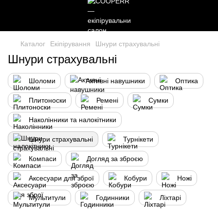
Каталог
Екіпірування
Шнури страхувальні
Шнури страхувальні
Шоломи
Активні навушники
Оптика
Плитоноски
Ремені
Сумки
Наколінники та налокітники
Шнури страхувальні
Турнікети
Компаси
Догляд за зброєю
Аксесуари для зброї
Кобури
Ножі
Мультитули
Годинники
Ліхтарі