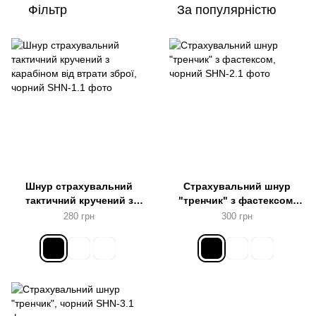
Фільтр
За популярністю
Шнур страхувальний
Страхувальний шнур
тактичний кручений з
"тренчик" з фастексом,
карабіном від втрати
чорний
280 грн
300 грн
зброї, чорний