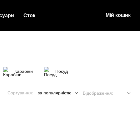
Мій кошик
суари
Сток
Карабіни
Посуд
Сортування:
за популярністю
Відображення: