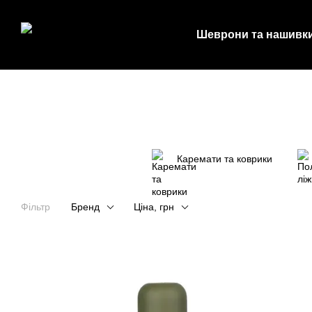
Перейти до основного контенту
Шеврони та нашивк
Каремати та коврики
Фільтр
Бренд
Ціна, грн