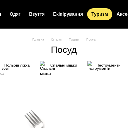
и
Одяг
Взуття
Екіпірування
Туризм
Аксе
Головна
Каталог
Туризм
Посуд
Посуд
Польові ліжка
Спальні мішки
Інструменти