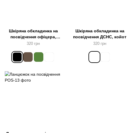
Шкіряна обкладинка на
Шкіряна обкладинка на
посвідчення офіцера,
посвідчення ДСНС, койот
чорна
320 грн
320 грн