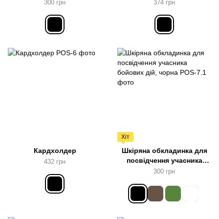
жетону
300 грн
374 грн
Хіт
Кардхолдер
Шкіряна обкладинка для
посвідчення учасника
432 грн
бойових дій, чорна
300 грн