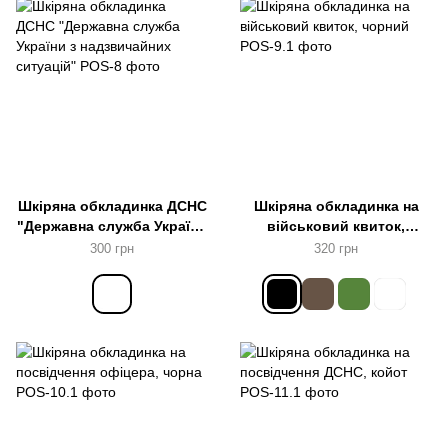
Шкіряна обкладинка ДСНС
Шкіряна обкладинка на
"Державна служба України
військовий квиток,
з надзвичайних ситуацій"
чорний
300 грн
320 грн