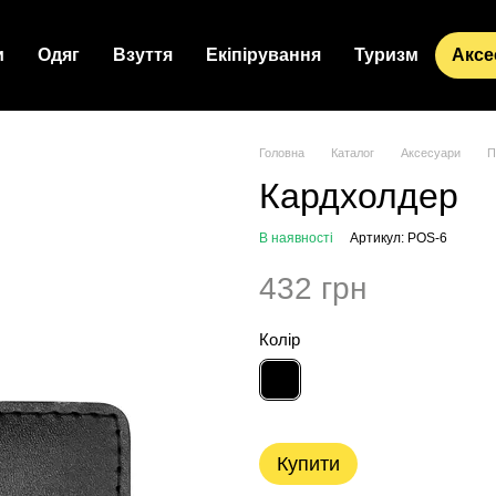
и
Одяг
Взуття
Екіпірування
Туризм
Аксе
Головна
Каталог
Аксесуари
П
Кардхолдер
В наявності
Артикул: POS-6
432 грн
Колір
Купити