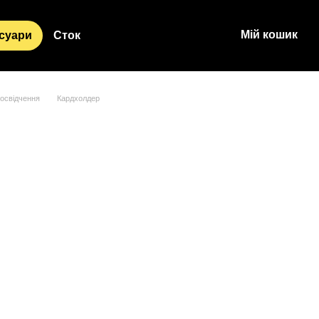
Мій кошик
суари
Сток
освідчення
Кардхолдер