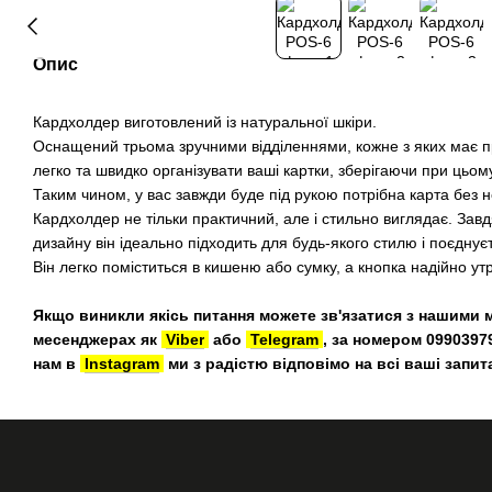
Опис
Кардхолдер виготовлений із натуральної шкіри.
Оснащений трьома зручними відділеннями, кожне з яких має пр
легко та швидко організувати ваші картки, зберігаючи при цьому
Таким чином, у вас завжди буде під рукою потрібна карта без н
Кардхолдер не тільки практичний, але і стильно виглядає. Зав
дизайну він ідеально підходить для будь-якого стилю і поєднує
Він легко поміститься в кишеню або сумку, а кнопка надійно утр
Якщо виникли якісь питання можете зв'язатися з нашими 
месенджерах як
Viber
або
Telegram
, за номером 0990397
нам в
Instagram
ми з радістю відповімо на всі ваші запит