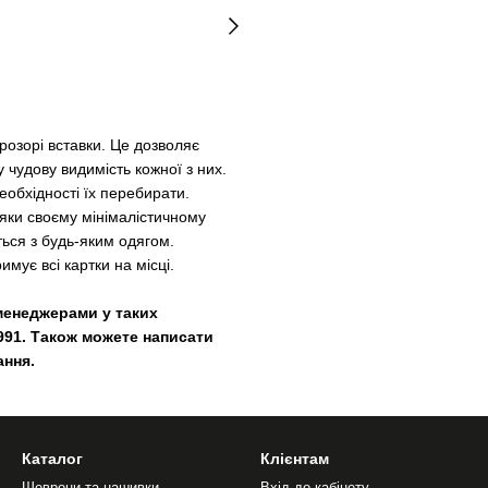
озорі вставки. Це дозволяє
 чудову видимість кожної з них.
еобхідності їх перебирати.
дяки своєму мінімалістичному
ться з будь-яким одягом.
имує всі картки на місці.
менеджерами у таких
991. Також можете написати
ання.
Каталог
Клієнтам
Шеврони та нашивки
Вхід до кабінету