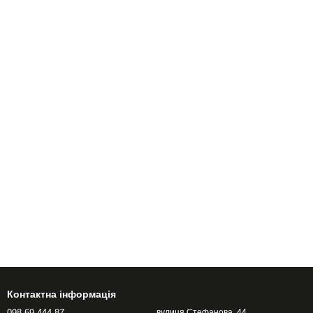
Контактна інформація
098 69 444 87
вулиця Стефанова, 44,