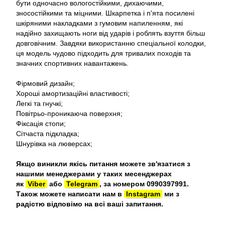
бути одночасно вологостійкими, дихаючими,
зносостійкими та міцними. Шкарпетка і п'ята посилені
шкіряними накладками з гумовим напиленням, які
надійно захищають ноги від ударів і роблять взуття більш
довговічним. Завдяки використанню спеціальної колодки,
ця модель чудово підходить для тривалих походів та
значних спортивних навантажень.
Фірмовий дизайн;
Хороші амортизаційні властивості;
Легкі та гнучкі;
Повітрьо-проникаюча поверхня;
Фіксація стопи;
Сітчаста підкладка;
Шнурівка на люверсах;
Якщо виникли якісь питання можете зв'язатися з
нашими менеджерами у таких месенджерах
як
Viber
або
Telegram
, за номером 0990397991.
Також можете написати нам в
Instagram
ми з
радістю відповімо на всі ваші запитання.