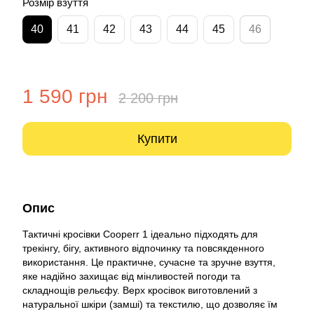
Розмір взуття
40
41
42
43
44
45
46
1 590 грн
2 200 грн
Купити
Опис
Тактичні кросівки Cooperr 1 ідеально підходять для
трекінгу, бігу, активного відпочинку та повсякденного
використання. Це практичне, сучасне та зручне взуття,
яке надійно захищає від мінливостей погоди та
складнощів рельєфу. Верх кросівок виготовлений з
натуральної шкіри (замші) та текстилю, що дозволяє їм