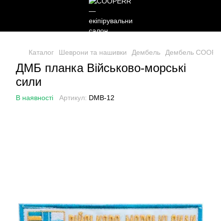
Каталог
Шеврони та нашивки
Дембель
Дембель COOP
ДМБ планка Військово-морські
сили
В наявності
Артикул:
DMB-12