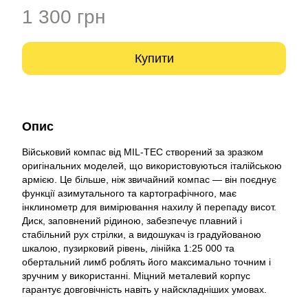
1 300 грн
Купити
Опис
Військовий компас від MIL-TEC створений за зразком
оригінальних моделей, що використовуються італійською
армією. Це більше, ніж звичайний компас — він поєднує
функції азимутального та картографічного, має
інклинометр для вимірювання нахилу й перепаду висот.
Диск, заповнений рідиною, забезпечує плавний і
стабільний рух стрілки, а видошукач із градуйованою
шкалою, пузирковий рівень, лінійка 1:25 000 та
обертальний лимб роблять його максимально точним і
зручним у використанні. Міцний металевий корпус
гарантує довговічність навіть у найскладніших умовах.