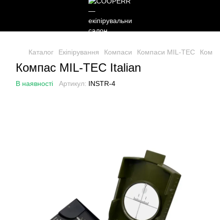
Каталог
Екіпірування
Компаси
Компаси MIL-TEC
Компа
Компас MIL-TEC Italian
В наявності
Артикул:
INSTR-4