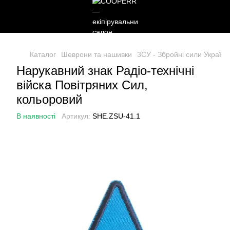
Каталог
Шеврони та нашивки
3СУ - Збройні сили України
Нарукавний знак Радіо-технічні
війска Повітряних Сил,
кольоровий
В наявності
Артикул:
SHE.ZSU-41.1