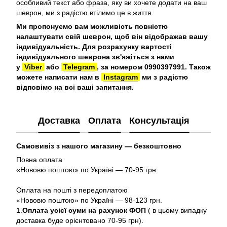
особливий текст або фраза, яку ви хочете додати на ваш
шеврон, ми з радістю втілимо це в життя.
Ми пропонуємо вам можливість повністю
налаштувати свій шеврон, щоб він відображав вашу
індивідуальність. Для розрахунку вартості
індивідуального шеврона зв'яжіться з нами
у
Viber
або
Telegram
, за номером 0990397991. Також
можете написати нам в
Instagram
ми з радістю
відповімо на всі ваші запитання.
Доставка
Оплата
Консультація
Самовивіз з нашого магазину — безкоштовно
Повна оплата
«Нововю поштою» по Україні — 70-95 грн.
Оплата на пошті з передоплатою
«Нововю поштою» по Україні — 98-123 грн.
1.
Оплата усієї суми на рахунок ФОП
( в цьому випадку
доставка буде орієнтовано 70-95 грн).