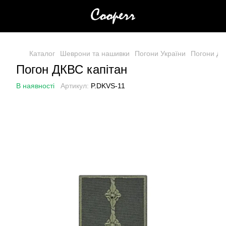
Каталог
Шеврони та нашивки
Погони України
Погони Д
Погон ДКВС капітан
В наявності
Артикул:
P.DKVS-11