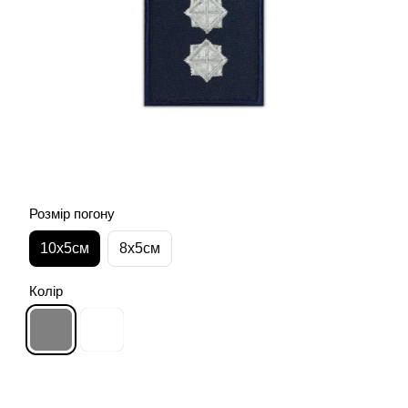
Розмір погону
10х5см
8х5см
Колір