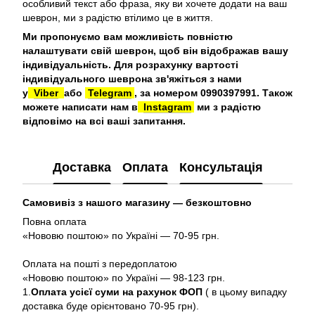
особливий текст або фраза, яку ви хочете додати на ваш
шеврон, ми з радістю втілимо це в життя.
Ми пропонуємо вам можливість повністю
налаштувати свій шеврон, щоб він відображав вашу
індивідуальність. Для розрахунку вартості
індивідуального шеврона зв'яжіться з нами
у
Viber
або
Telegram
, за номером 0990397991. Також
можете написати нам в
Instagram
ми з радістю
відповімо на всі ваші запитання.
Доставка
Оплата
Консультація
Самовивіз з нашого магазину — безкоштовно
Повна оплата
«Нововю поштою» по Україні — 70-95 грн.
Оплата на пошті з передоплатою
«Нововю поштою» по Україні — 98-123 грн.
1.
Оплата усієї суми на рахунок ФОП
( в цьому випадку
доставка буде орієнтовано 70-95 грн).