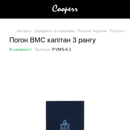
Каталог
Шеврони та нашивки
Погони України
Погони В
Погон ВМС капітан 3 рангу
В наявності
Артикул:
P.VMS-6.1