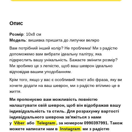
Опис
Розмір
: 10х8 см
Модель
: вишивка пришита до липучки велкро
Вам потрібний інший колір? Не проблема! Ми з радістю
допоможемо вам вибрати ідеальну палітру, яка
підкреслить вашу унікальність. Бажаєте змінити розмір?
Ми зробимо це з легкістю, щоб ваш шеврон ідеально
відповідав вашим уподобанням.
Крім того, якщо у вас є особливий текст або фраза, яку ви
хочете додати на ваш шеврон, ми з радістю втілимо це в
життя.
Ми пропонуємо вам можливість повністю
налаштувати свій шеврон, щоб він відображав вашу
індивідуальність та стиль. Для розрахунку вартості
індивідуального шеврона зв'яжіться з нами
у
Viber
або
Telegram
, за номером 0990397991. Також
можете написати нам в
Instagram
ми з радістю