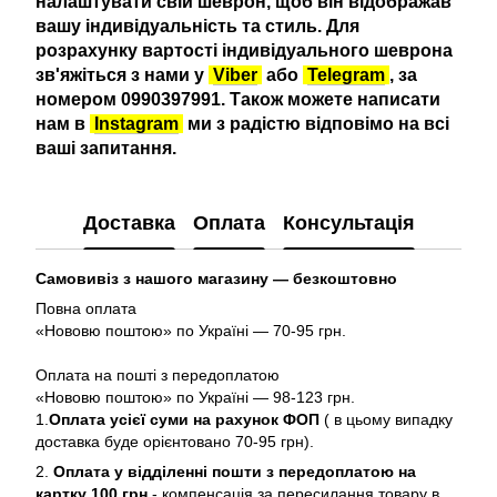
налаштувати свій шеврон, щоб він відображав
вашу індивідуальність та стиль. Для
розрахунку вартості індивідуального шеврона
зв'яжіться з нами у
Viber
або
Telegram
, за
номером 0990397991. Також можете написати
нам в
Instagram
ми з радістю відповімо на всі
ваші запитання.
Доставка
Оплата
Консультація
Самовивіз з нашого магазину — безкоштовно
Повна оплата
«Нововю поштою» по Україні — 70-95 грн.
Оплата на пошті з передоплатою
«Нововю поштою» по Україні — 98-123 грн.
1.
Оплата усієї суми на рахунок ФОП
( в цьому випадку
доставка буде орієнтовано 70-95 грн).
2.
Оплата у відділенні пошти з передоплатою на
картку 100 грн
- компенсація за пересилання товару в