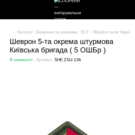
Каталог
Шеврони та нашивки
3СУ - Збройні сили України
Шеврон 5-та окрема штурмова
Київська бригада ( 5 ОШБр )
В наявності
Артикул:
SHE.ZSU-136