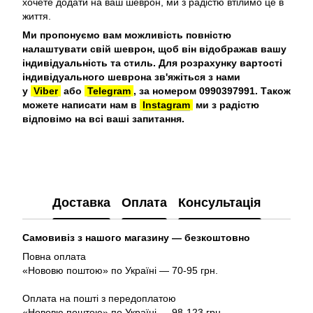
хочете додати на ваш шеврон, ми з радістю втілимо це в
життя.
Ми пропонуємо вам можливість повністю
налаштувати свій шеврон, щоб він відображав вашу
індивідуальність та стиль. Для розрахунку вартості
індивідуального шеврона зв'яжіться з нами
у
Viber
або
Telegram
, за номером 0990397991. Також
можете написати нам в
Instagram
ми з радістю
відповімо на всі ваші запитання.
Доставка
Оплата
Консультація
Самовивіз з нашого магазину — безкоштовно
Повна оплата
«Нововю поштою» по Україні — 70-95 грн.
Оплата на пошті з передоплатою
«Нововю поштою» по Україні — 98-123 грн.