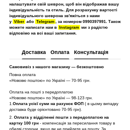
налаштувати свій шеврон, щоб він відображав вашу
індивідуальність та стиль. Для розрахунку вартості
індивідуального шеврона зв'яжіться з нами
у
Viber
або
Telegram
, за номером 0990397991. Також
можете написати нам в
Instagram
ми з радістю
відповімо на всі ваші запитання.
Доставка
Оплата
Консультація
Самовивіз з нашого магазину — безкоштовно
Повна оплата
«Нововю поштою» по Україні — 70-95 грн.
Оплата на пошті з передоплатою
«Нововю поштою» по Україні — 98-123 грн.
1.
Оплата усієї суми на рахунок ФОП
( в цьому випадку
доставка буде орієнтовано 70-95 грн).
2.
Оплата у відділенні пошти з передоплатою на
картку 100 грн
- компенсація за пересилання товару в
обидві сторони, якщо ви не прийдете на пошту. За