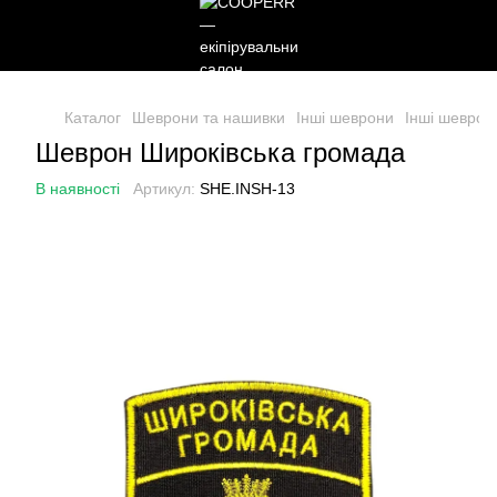
Каталог
Шеврони та нашивки
Інші шеврони
Інші шевро
Шеврон Широківська громада
В наявності
Артикул:
SHE.INSH-13