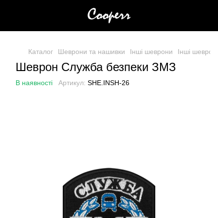
Каталог
Шеврони та нашивки
Інші шеврони
Інші шевро
Шеврон Служба безпеки ЗМЗ
В наявності
Артикул:
SHE.INSH-26