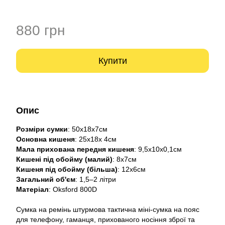
880 грн
Купити
Опис
Розміри сумки
: 50х18х7см
Основна кишеня
: 25х18х 4см
Мала прихована передня кишеня
: 9,5х10х0,1см
Кишені під обойму (малий)
: 8х7см
Кишеня під обойму (більша)
: 12х6см
Загальний об'єм
: 1,5–2 літри
Матеріал
: Oksford 800D
Сумка на ремінь штурмова тактична міні-сумка на пояс
для телефону, гаманця, прихованого носіння зброї та