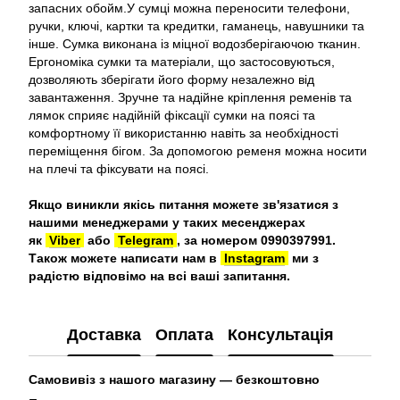
запасних обойм.У сумці можна переносити телефони,
ручки, ключі, картки та кредитки, гаманець, навушники та
інше. Сумка виконана із міцної водозберігаючою тканин.
Ергономіка сумки та матеріали, що застосовуються,
дозволяють зберігати його форму незалежно від
завантаження. Зручне та надійне кріплення ременів та
лямок сприяє надійній фіксації сумки на поясі та
комфортному її використанню навіть за необхідності
переміщення бігом. За допомогою ременя можна носити
на плечі та фіксувати на поясі.
Якщо виникли якісь питання можете зв'язатися з
нашими менеджерами у таких месенджерах
як
Viber
або
Telegram
, за номером 0990397991.
Також можете написати нам в
Instagram
ми з
радістю відповімо на всі ваші запитання.
Доставка
Оплата
Консультація
Самовивіз з нашого магазину — безкоштовно